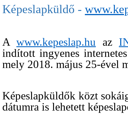
Képeslapküldő -
www.kep
A
www.kepeslap.hu
az
I
indított ingyenes internete
mely 2018. május 25-ével 
Képeslapküldők közt sokáig
dátumra is lehetett képeslap