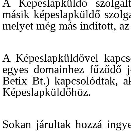
A Képeslapküldő szolgál
másik képeslapküldő szolgá
melyet még más indított, a
A Képeslapküldővel kapcso
egyes domainhez fűződő j
Betix Bt.) kapcsolódtak, a
Képeslapküldőhöz.
Sokan járultak hozzá ingy