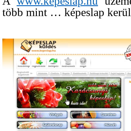
A
www.kepeslap.hu
üzemel
több mint … képeslap kerül